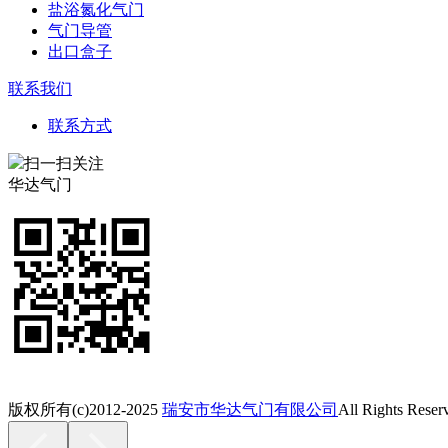
盐浴氮化气门
气门导管
出口盒子
联系我们
联系方式
扫一扫关注
华达气门
版权所有(c)2012-2025
瑞安市华达气门有限公司
All Rights Reser