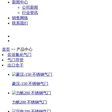
新闻中心
公司新闻
行业资讯
销售网络
联系我们
首页
>> 产品中心
盐浴氮化气门
气门导管
出口盒子
豪汉-150 不锈钢气门
力帆200 不锈钢气门