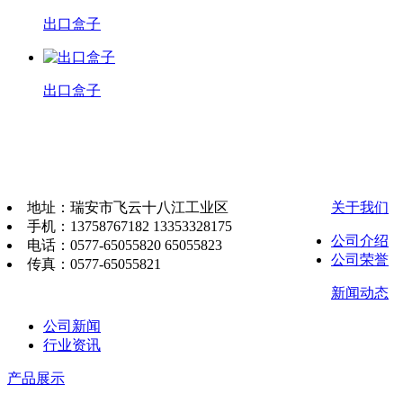
出口盒子
出口盒子
地址：瑞安市飞云十八江工业区
关于我们
手机：13758767182 13353328175
公司介绍
电话：0577-65055820 65055823
公司荣誉
传真：0577-65055821
新闻动态
公司新闻
行业资讯
产品展示