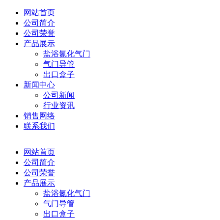
网站首页
公司简介
公司荣誉
产品展示
盐浴氮化气门
气门导管
出口盒子
新闻中心
公司新闻
行业资讯
销售网络
联系我们
网站首页
公司简介
公司荣誉
产品展示
盐浴氮化气门
气门导管
出口盒子