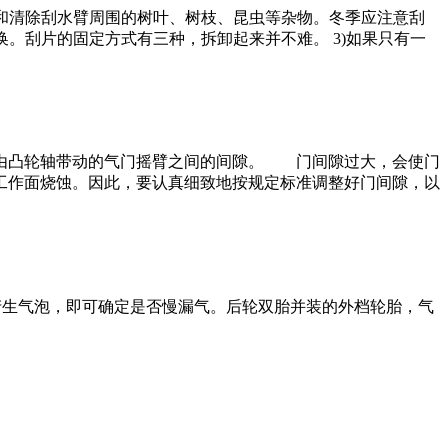
查和清除刮水臂周围的树叶、树枝、昆虫等杂物。冬季应注意刮
。刮片的固定方式有三种，拆卸起来并不难。 3)如果只有一
由凸轮轴带动的气门摇臂之间的间隙。 门间隙过大，会使门
工作面烧蚀。因此，要认真细致地按规定标准调整好门间隙，以
产生气泡，即可确定是否慢漏气。后轮双胎并装的外档轮胎，气