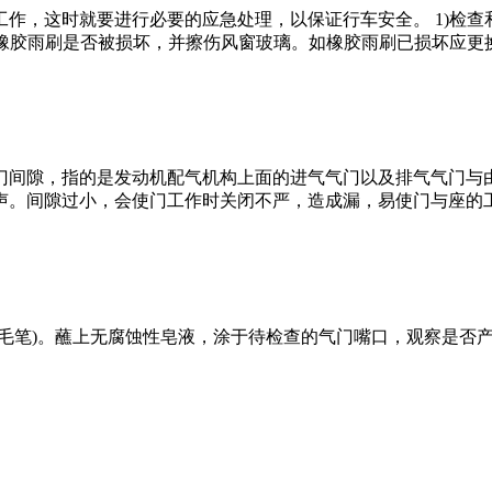
作，这时就要进行必要的应急处理，以保证行车安全。 1)检
的橡胶雨刷是否被损坏，并擦伤风窗玻璃。如橡胶雨刷已损坏应更换
间隙，指的是发动机配气机构上面的进气气门以及排气气门与
声。间隙过小，会使门工作时关闭不严，造成漏，易使门与座的
用毛笔)。蘸上无腐蚀性皂液，涂于待检查的气门嘴口，观察是否