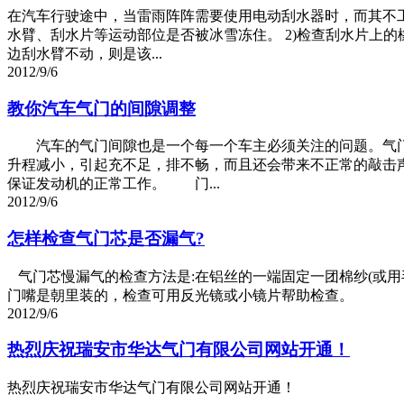
在汽车行驶途中，当雷雨阵阵需要使用电动刮水器时，而其不工
水臂、刮水片等运动部位是否被冰雪冻住。 2)检查刮水片上
边刮水臂不动，则是该...
2012/9/6
教你汽车气门的间隙调整
汽车的气门间隙也是一个每一个车主必须关注的问题。气门
升程减小，引起充不足，排不畅，而且还会带来不正常的敲击
保证发动机的正常工作。 门...
2012/9/6
怎样检查气门芯是否漏气?
气门芯慢漏气的检查方法是:在铝丝的一端固定一团棉纱(或
门嘴是朝里装的，检查可用反光镜或小镜片帮助检查。
2012/9/6
热烈庆祝瑞安市华达气门有限公司网站开通！
热烈庆祝瑞安市华达气门有限公司网站开通！