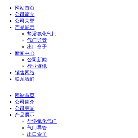
网站首页
公司简介
公司荣誉
产品展示
盐浴氮化气门
气门导管
出口盒子
新闻中心
公司新闻
行业资讯
销售网络
联系我们
网站首页
公司简介
公司荣誉
产品展示
盐浴氮化气门
气门导管
出口盒子