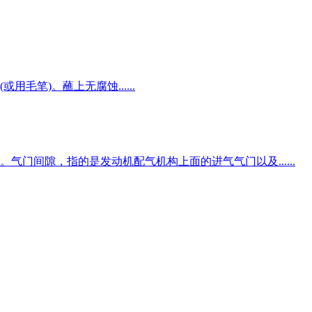
毛笔)。蘸上无腐蚀......
间隙，指的是发动机配气机构上面的进气气门以及......