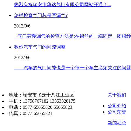
热烈庆祝瑞安市华达气门有限公司网站开通！...
怎样检查气门芯是否漏气?
2012/9/6
气门芯慢漏气的检查方法是:在铝丝的一端固定一团棉纱(或用
教你汽车气门的间隙调整
2012/9/6
汽车的气门间隙也是一个每一个车主必须关注的问题。气门
地址：瑞安市飞云十八江工业区
关于我们
手机：13758767182 13353328175
公司介绍
电话：0577-65055820 65055823
公司荣誉
传真：0577-65055821
新闻动态