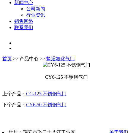
新闻中心
公司新闻
行业资讯
销售网络
联系我们
首页
>> 产品中心 >>
盐浴氮化气门
CY6-125 不锈钢气门
上个产品：
CG-125 不锈钢气门
下个产品：
CY6-50 不锈钢气门
地址：瑞安市飞云十八江工业区
关于我们