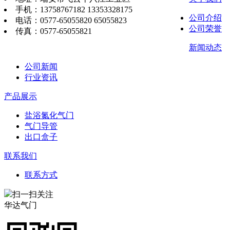
手机：13758767182 13353328175
公司介绍
电话：0577-65055820 65055823
公司荣誉
传真：0577-65055821
新闻动态
公司新闻
行业资讯
产品展示
盐浴氮化气门
气门导管
出口盒子
联系我们
联系方式
扫一扫关注
华达气门