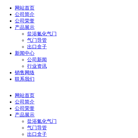
网站首页
公司简介
公司荣誉
产品展示
盐浴氮化气门
气门导管
出口盒子
新闻中心
公司新闻
行业资讯
销售网络
联系我们
网站首页
公司简介
公司荣誉
产品展示
盐浴氮化气门
气门导管
出口盒子