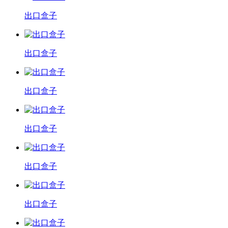
出口盒子
出口盒子
出口盒子
出口盒子
出口盒子
出口盒子