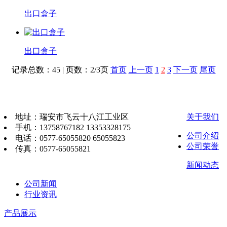
出口盒子
出口盒子
记录总数：45 | 页数：2/3页
首页
上一页
1
2
3
下一页
尾页
地址：瑞安市飞云十八江工业区
关于我们
手机：13758767182 13353328175
公司介绍
电话：0577-65055820 65055823
公司荣誉
传真：0577-65055821
新闻动态
公司新闻
行业资讯
产品展示