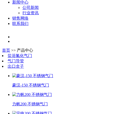
新闻中心
公司新闻
行业资讯
销售网络
联系我们
首页
>> 产品中心
盐浴氮化气门
气门导管
出口盒子
豪汉-150 不锈钢气门
力帆200 不锈钢气门