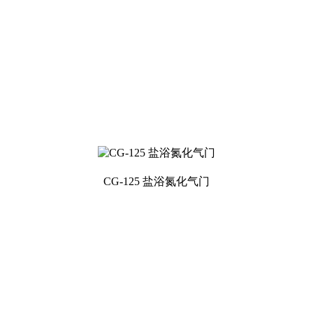
CG-125 盐浴氮化气门