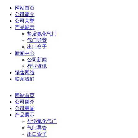
网站首页
公司简介
公司荣誉
产品展示
盐浴氮化气门
气门导管
出口盒子
新闻中心
公司新闻
行业资讯
销售网络
联系我们
网站首页
公司简介
公司荣誉
产品展示
盐浴氮化气门
气门导管
出口盒子