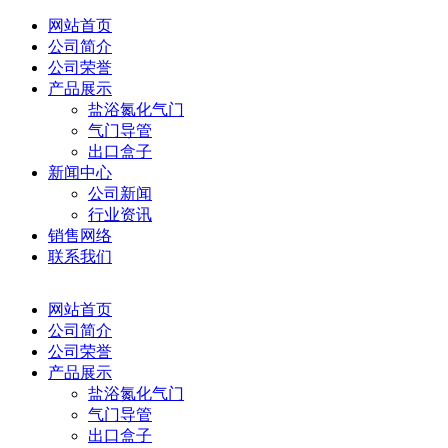
网站首页
公司简介
公司荣誉
产品展示
盐浴氮化气门
气门导管
出口盒子
新闻中心
公司新闻
行业资讯
销售网络
联系我们
网站首页
公司简介
公司荣誉
产品展示
盐浴氮化气门
气门导管
出口盒子