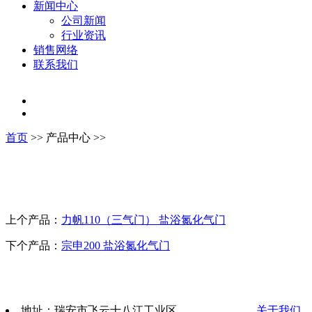
新闻中心
公司新闻
行业资讯
销售网络
联系我们
首页
>> 产品中心 >>
上个产品：
力帆110（三气门） 盐浴氮化气门
下个产品：
宗申200 盐浴氮化气门
地址：瑞安市飞云十八江工业区
关于我们