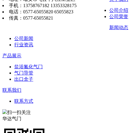
手机：13758767182 13353328175
公司介绍
电话：0577-65055820 65055823
公司荣誉
传真：0577-65055821
新闻动态
公司新闻
行业资讯
产品展示
盐浴氮化气门
气门导管
出口盒子
联系我们
联系方式
扫一扫关注
华达气门