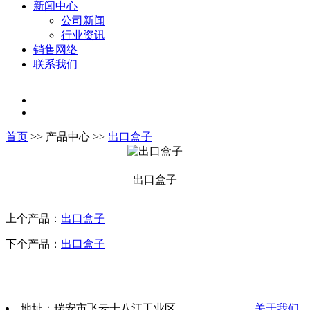
新闻中心
公司新闻
行业资讯
销售网络
联系我们
首页
>> 产品中心 >>
出口盒子
出口盒子
上个产品：
出口盒子
下个产品：
出口盒子
地址：瑞安市飞云十八江工业区
关于我们