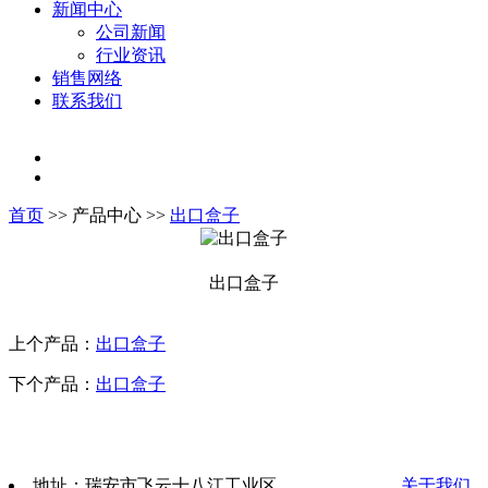
新闻中心
公司新闻
行业资讯
销售网络
联系我们
首页
>> 产品中心 >>
出口盒子
出口盒子
上个产品：
出口盒子
下个产品：
出口盒子
地址：瑞安市飞云十八江工业区
关于我们