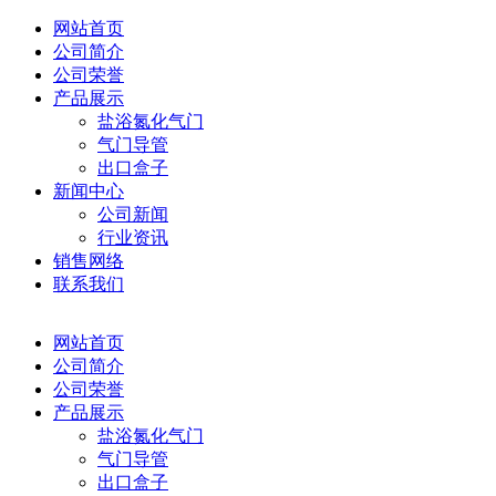
网站首页
公司简介
公司荣誉
产品展示
盐浴氮化气门
气门导管
出口盒子
新闻中心
公司新闻
行业资讯
销售网络
联系我们
网站首页
公司简介
公司荣誉
产品展示
盐浴氮化气门
气门导管
出口盒子