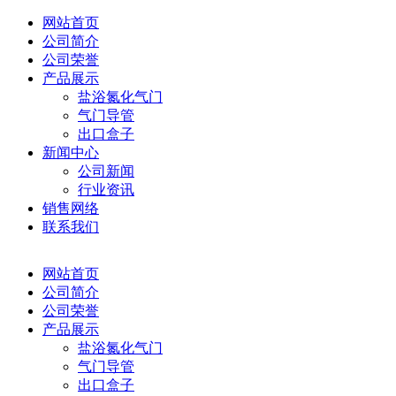
网站首页
公司简介
公司荣誉
产品展示
盐浴氮化气门
气门导管
出口盒子
新闻中心
公司新闻
行业资讯
销售网络
联系我们
网站首页
公司简介
公司荣誉
产品展示
盐浴氮化气门
气门导管
出口盒子