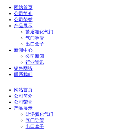
网站首页
公司简介
公司荣誉
产品展示
盐浴氮化气门
气门导管
出口盒子
新闻中心
公司新闻
行业资讯
销售网络
联系我们
网站首页
公司简介
公司荣誉
产品展示
盐浴氮化气门
气门导管
出口盒子