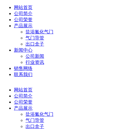
网站首页
公司简介
公司荣誉
产品展示
盐浴氮化气门
气门导管
出口盒子
新闻中心
公司新闻
行业资讯
销售网络
联系我们
网站首页
公司简介
公司荣誉
产品展示
盐浴氮化气门
气门导管
出口盒子