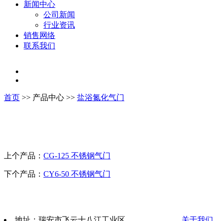
新闻中心
公司新闻
行业资讯
销售网络
联系我们
首页
>> 产品中心 >>
盐浴氮化气门
上个产品：
CG-125 不锈钢气门
下个产品：
CY6-50 不锈钢气门
地址：瑞安市飞云十八江工业区
关于我们