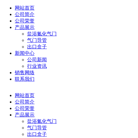
网站首页
公司简介
公司荣誉
产品展示
盐浴氮化气门
气门导管
出口盒子
新闻中心
公司新闻
行业资讯
销售网络
联系我们
网站首页
公司简介
公司荣誉
产品展示
盐浴氮化气门
气门导管
出口盒子