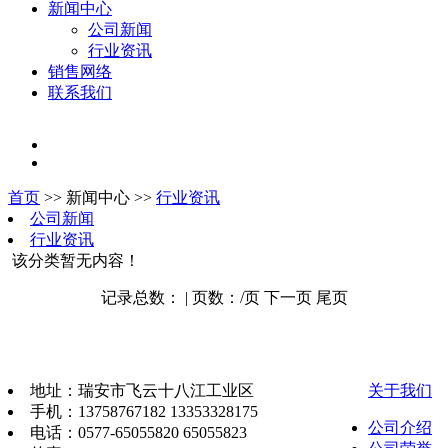
新闻中心
公司新闻
行业资讯
销售网络
联系我们
首页
>> 新闻中心 >>
行业资讯
公司新闻
行业资讯
该分类暂无内容！
记录总数： | 页数：/页
下一页 尾页
地址：瑞安市飞云十八江工业区
关于我们
手机：13758767182 13353328175
公司介绍
电话：0577-65055820 65055823