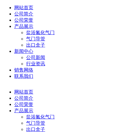
网站首页
公司简介
公司荣誉
产品展示
盐浴氮化气门
气门导管
出口盒子
新闻中心
公司新闻
行业资讯
销售网络
联系我们
网站首页
公司简介
公司荣誉
产品展示
盐浴氮化气门
气门导管
出口盒子