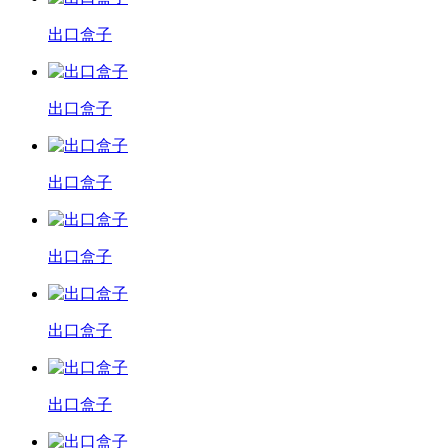
出口盒子
出口盒子
出口盒子
出口盒子
出口盒子
出口盒子