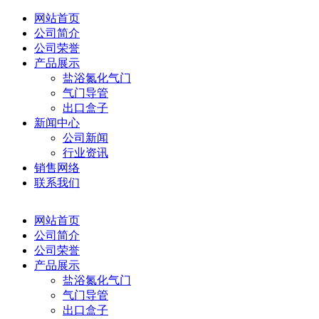
网站首页
公司简介
公司荣誉
产品展示
盐浴氮化气门
气门导管
出口盒子
新闻中心
公司新闻
行业资讯
销售网络
联系我们
网站首页
公司简介
公司荣誉
产品展示
盐浴氮化气门
气门导管
出口盒子