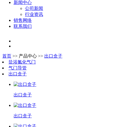
新闻中心
公司新闻
行业资讯
销售网络
联系我们
首页
>> 产品中心 >>
出口盒子
盐浴氮化气门
气门导管
出口盒子
出口盒子
出口盒子